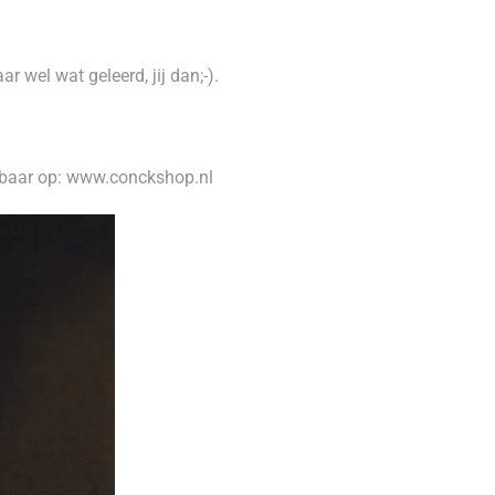
aar wel wat geleerd, jij dan;-).
r op: www.conckshop.nl