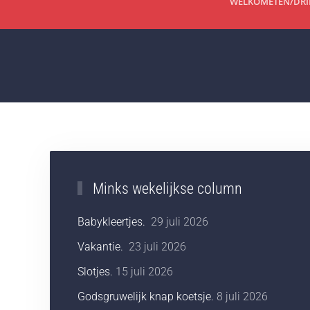
WELKOM
ETEN/DR
Minks wekelijkse column
Babykleertjes.
29 juli 2026
Vakantie.
23 juli 2026
Slotjes.
15 juli 2026
Godsgruwelijk knap koetsje.
8 juli 2026