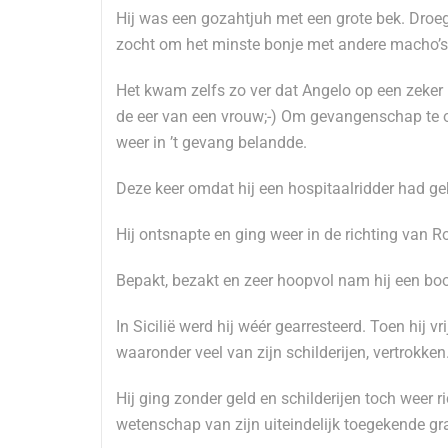
Hij was een gozahtjuh met een grote bek. Droeg
zocht om het minste bonje met andere macho’s
Het kwam zelfs zo ver dat Angelo op een zek
de eer van een vrouw;-) Om gevangenschap te on
weer in ’t gevang belandde.
Deze keer omdat hij een hospitaalridder had gek
Hij ontsnapte en ging weer in de richting van R
Bepakt, bezakt en zeer hoopvol nam hij een boot
In Sicilië werd hij wéér gearresteerd. Toen hij v
waaronder veel van zijn schilderijen, vertrokken
Hij ging zonder geld en schilderijen toch weer 
wetenschap van zijn uiteindelijk toegekende gra