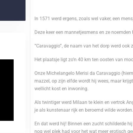
In 1571 werd ergens, zoals wel vaker, een mens
Deze keer een mannetjesmens en ze noemden 
“Caravaggio”, de naam van het dorp werd ook z
Het plaatsje ligt zo’n 40 km ten oosten van moo
Onze Michelangelo Merisi da Caravaggio (hier
mazzel, op zijn elfde wordt hij wees, maar krijg
wellicht kost en inwoning.
Als twintiger werd Milaan te klein en vertrok A
je als kunstenaar rijk en beroemd wilde worden
En dat werd hij! Binnen een zucht schilderde hi
nog wel plek had voor het wat meer erotisch ge