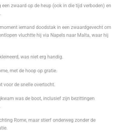
 een zwaard op de heup (ook in die tijd verboden) en
.
er moment iemand doodstak in een zwaardgevecht om
tlopen vluchtte hij via Napels naar Malta, waar hij
leineerd, was niet erg handig.
ome, met de hoop op gratie.
 voor de snelle overtocht.
rijkwam was de boot, inclusief zijn bezittingen
.
richting Rome, maar stierf onderweg zonder de
tie.