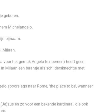
je geboren.
hem Michelangelo.
ijn bijnaam.
i Milaan.
na voor het gemak Angelo te noemen) heeft geen
t in Milaan een baantje als schildersknechtje met
ngelo spoorslags naar Rome, ‘the place to be’, wanneer
.
j (Je)zus en zo voor een bekende kardinaal, die ook
nre.