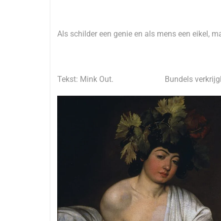
Als schilder een genie en als mens een eikel, m
Tekst: Mink Out. Bundels verkrijgbaa