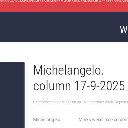
INKEN
CONCKSHOP
PARTY/ZAALVERHUUR
KINDERDISCO
BUFFETTEN
MOGEL
Wij z
Michelangelo. 
column 17-9-2025
Geschreven door
Mink Out
op
16 september 2025
. Gepost 
Michelangelo. Minks wekelijkse column 