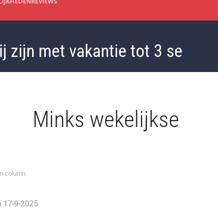
IJKHEDEN
REVIEWS
ijn met vakantie tot 3 septembe
Minks wekelijkse
in
column
.
17-9-2025