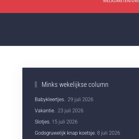
WELKOM
ETEN/DR
Minks wekelijkse column
Babykleertjes.
29 juli 2026
Vakantie.
23 juli 2026
Slotjes.
15 juli 2026
Godsgruwelijk knap koetsje.
8 juli 2026