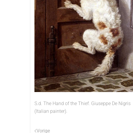
S.d. The Hand of the Thief. Giuseppe De Nigris
(Italian painter).
Vorige