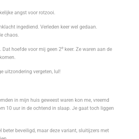
lijke angst voor rotzooi.
anklacht ingediend. Verleden keer wel gedaan.
de chaos.
e
. Dat hoefde voor mij geen 2
keer. Ze waren aan de
ekomen.
ge uitzondering vergeten, lul!
eemden in mijn huis geweest waren kon me, vreemd
 om 10 uur in de ochtend in slaap. Je gaat toch liggen
eter beveiligd, maar deze variant, sluitijzers met
ien.