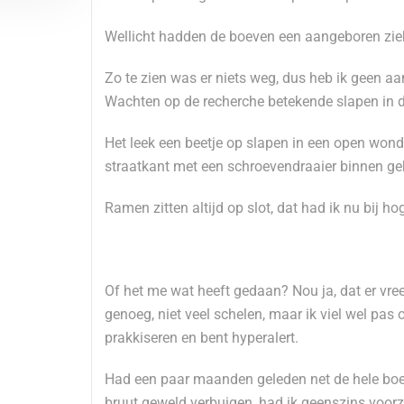
Wellicht hadden de boeven een aangeboren zieke
Zo te zien was er niets weg, dus heb ik geen a
Wachten op de recherche betekende slapen in 
Het leek een beetje op slapen in een open wond
straatkant met een schroevendraaier binnen g
Ramen zitten altijd op slot, dat had ik nu bij ho
Of het me wat heeft gedaan? Nou ja, dat er vr
genoeg, niet veel schelen, maar ik viel wel pas
prakkiseren en bent hyperalert.
Had een paar maanden geleden net de hele boel b
bruut geweld verbuigen, had ik geenszins voorz