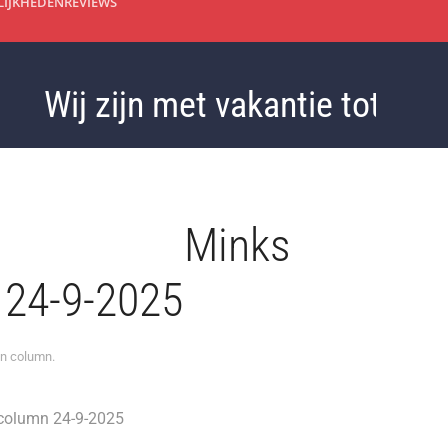
IJKHEDEN
REVIEWS
Wij zijn met vakantie tot 3 sep
rt. Minks
 24-9-2025
in
column
.
umn 24-9-2025