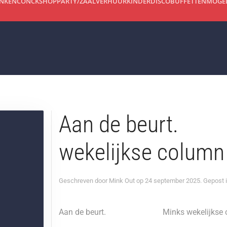
INKEN
CONCKSHOP
PARTY/ZAALVERHUUR
KINDERDISCO
BUFFETTEN
MOGEL
Aan de beu
wekelijkse column
Geschreven door
Mink Out
op
24 september 2025
. Gepost 
Aan de beurt. Minks wekelijkse col