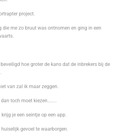
rtrapter project.
ug die me zo bruut was ontnomen en ging in een
waarts.
beveiligd hoe groter de kans dat de inbrekers bij de
.
niet van zal ik maar zeggen.
k dan toch moet kiezen……..
rijg je een seintje op een app.
huiselijk gevoel te waarborgen.