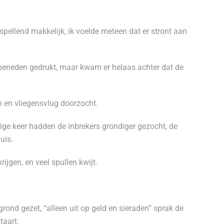
pellend makkelijk, ik voelde meteen dat er stront aan
beneden gedrukt, maar kwam er helaas achter dat de
n en vliegensvlug doorzocht.
rige keer hadden de inbrekers grondiger gezocht, de
uis.
jgen, en veel spullen kwijt.
rond gezet, “alleen uit op geld en sieraden” sprak de
taart.