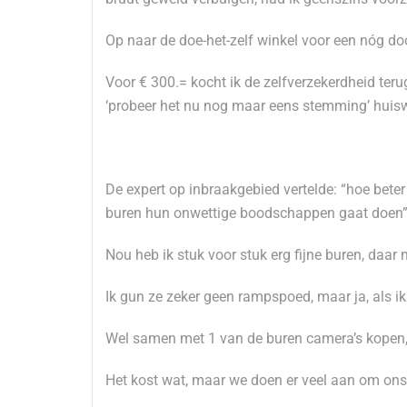
Op naar de doe-het-zelf winkel voor een nóg doo
Voor € 300.= kocht ik de zelfverzekerdheid ter
‘probeer het nu nog maar eens stemming’ huis
De expert op inbraakgebied vertelde: “hoe beter 
buren hun onwettige boodschappen gaat doen”
Nou heb ik stuk voor stuk erg fijne buren, daar 
Ik gun ze zeker geen rampspoed, maar ja, als i
Wel samen met 1 van de buren camera’s kopen, k
Het kost wat, maar we doen er veel aan om ons 