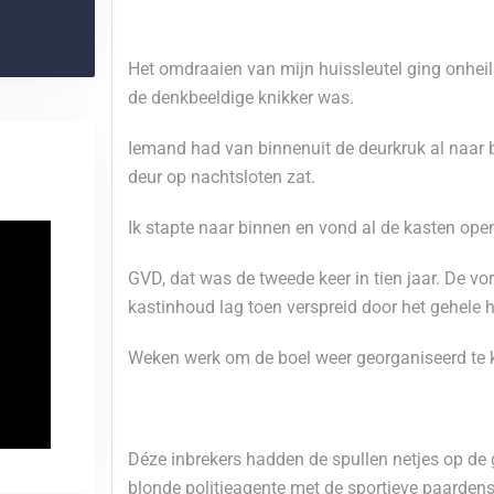
Het omdraaien van mijn huissleutel ging onheils
de denkbeeldige knikker was.
Iemand had van binnenuit de deurkruk al naar 
deur op nachtsloten zat.
Ik stapte naar binnen en vond al de kasten ope
GVD, dat was de tweede keer in tien jaar. De vo
kastinhoud lag toen verspreid door het gehele h
Weken werk om de boel weer georganiseerd te kri
Déze inbrekers hadden de spullen netjes op de g
blonde politieagente met de sportieve paardens