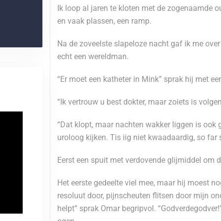
Ik loop al jaren te kloten met de zogenaamde o
en vaak plassen, een ramp.
Na de zoveelste slapeloze nacht gaf ik me over
echt een wereldman.
“Er moet een katheter in Mink” sprak hij met ee
“Ik vertrouw u best dokter, maar zoiets is volgen
“Dat klopt, maar nachten wakker liggen is ook 
uroloog kijken. Tis iig niet kwaadaardig, so far
Eerst een spuit met verdovende glijmiddel om de
Het eerste gedeelte viel mee, maar hij moest nog
resoluut door, pijnscheuten flitsen door mijn o
helpt” sprak Omar begripvol. “Godverdegodver!