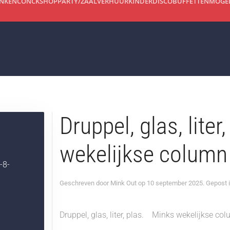
INKEN
CONCKSHOP
PARTY/ZAALVERHUUR
KINDERDISCO
BUFFETTEN
MOGEL
Druppel, glas, lite
wekelijkse column
8-
Geschreven door
Mink Out
op
10 september 2025
. Gepost 
Druppel, glas, liter, plas. Minks wekelijkse c