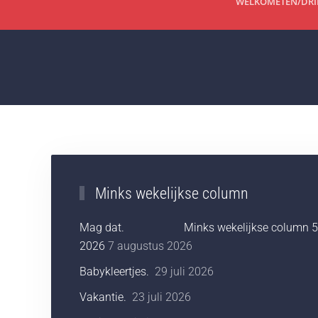
WELKOM
ETEN/DR
Minks wekelijkse column
Mag dat. Minks wekelijkse column 5-
2026
7 augustus 2026
Babykleertjes.
29 juli 2026
Vakantie.
23 juli 2026