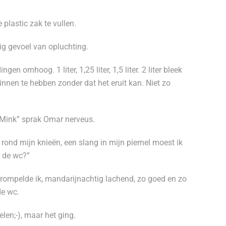
plastic zak te vullen.
ig gevoel van opluchting.
 omhoog. 1 liter, 1,25 liter, 1,5 liter. 2 liter bleek
binnen te hebben zonder dat het eruit kan. Niet zo
n Mink” sprak Omar nerveus.
 rond mijn knieën, een slang in mijn piemel moest ik
 de wc?”
rompelde ik, mandarijnachtig lachend, zo goed en zo
de wc.
elen;-), maar het ging.