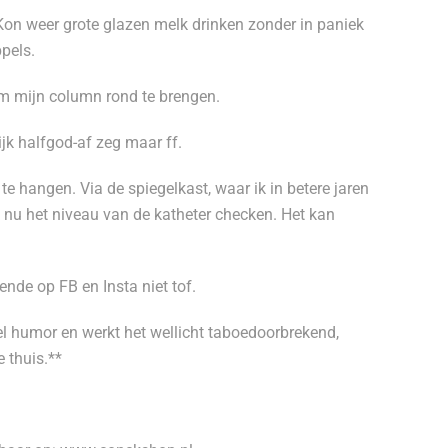
Kon weer grote glazen melk drinken zonder in paniek
pels.
om mijn column rond te brengen.
jk halfgod-af zeg maar ff.
e hangen. Via de spiegelkast, waar ik in betere jaren
k nu het niveau van de katheter checken. Het kan
ende op FB en Insta niet tof.
l humor en werkt het wellicht taboedoorbrekend,
 thuis.**