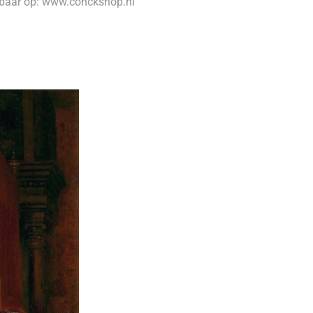
gbaar op: www.conckshop.nl