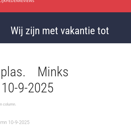
IJKHEDEN
REVIEWS
Wij zijn met vakantie tot 3 sept
r, plas. Minks
 10-9-2025
in
column
.
olumn 10-9-2025