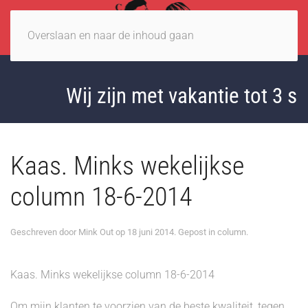
Overslaan en naar de inhoud gaan
Wij zijn met vakantie tot 3 s
Kaas. Minks wekelijkse
column 18-6-2014
Geschreven door
Mink Out
op
18 juni 2014
. Gepost in
column
.
Kaas. Minks wekelijkse column 18-6-2014
Om mijn klanten te voorzien van de beste kwaliteit, tegen