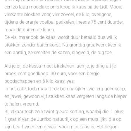
een zo laag mogelijke prijs koop ik kaas bij de Lidl. Mooie
vierkante blokken voor, vier zoveel, de kilo, overigens;
tijdens de oranje voetbal perikelen, ineens 75 cent duurder,
maar dit buiten de lijnen.
De vis, maar ook de kaas, wordt duur betaald dus wil ik
stukken zonder buitenkorst. Na grondig graafwerk keer ik
een aardig, ze smelten de kazen, slagveld, de rug toe.
Als je bij de kassa moet afrekenen lach je, je ding uit je
broek, echt goedkoop. 30 euro, voor een bergje
boodschappen en 6 kilo kaas, yes.
In het café, toch maar ff de bon nakijken, wel erg goedkoop,
en jawel, gewoon vijf stukken kaas vergeten langs de bieper
te halen, vreemd.
Bij elkaar toch zo’n twintig euro korting, waarbij die ‘1 plus
1 gratis’ van de Jumbo natuurlijk op een muis lijkt, die op
zijn beurt weer een gevaar voor mijn kaas is. Het begon