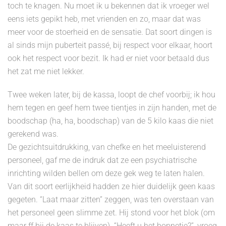
toch te knagen. Nu moet ik u bekennen dat ik vroeger wel
eens iets gepikt heb, met vrienden en zo, maar dat was
meer voor de stoerheid en de sensatie. Dat soort dingen is
al sinds mijn puberteit passé, bij respect voor elkaar, hoort
ook het respect voor bezit. Ik had er niet voor betaald dus
het zat me niet lekker.
Twee weken later, bij de kassa, loopt de chef voorbij; ik hou
hem tegen en geef hem twee tientjes in zijn handen, met de
boodschap (ha, ha, boodschap) van de 5 kilo kaas die niet
gerekend was.
De gezichtsuitdrukking, van chefke en het meeluisterend
personeel, gaf me de indruk dat ze een psychiatrische
inrichting wilden bellen om deze gek weg te laten halen.
Van dit soort eerlijkheid hadden ze hier duidelijk geen kaas
gegeten. “Laat maar zitten” zeggen, was ten overstaan van
het personeel geen slimme zet. Hij stond voor het blok (om
maar ff bij de kaas te blijven). “Heeft u het bonnetje?”, vroeg