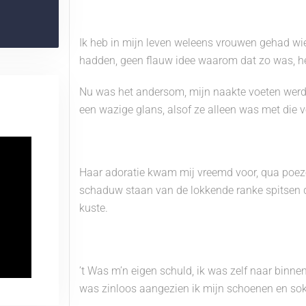
Ik heb in mijn leven weleens vrouwen gehad w
hadden, geen flauw idee waarom dat zo was, h
Nu was het andersom, mijn naakte voeten werd
een wazige glans, alsof ze alleen was met die v
Haar adoratie kwam mij vreemd voor, qua poez
schaduw staan van de lokkende ranke spitsen d
kuste.
’t Was m’n eigen schuld, ik was zelf naar binne
was zinloos aangezien ik mijn schoenen en sok