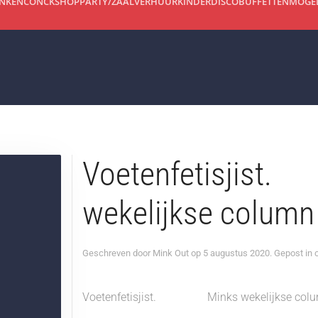
INKEN
CONCKSHOP
PARTY/ZAALVERHUUR
KINDERDISCO
BUFFETTEN
MOGEL
Wi
Voetenfetisji
wekelijkse column
Geschreven door
Mink Out
op
5 augustus 2020
. Gepost in
Voetenfetisjist. Minks wekelijkse colu