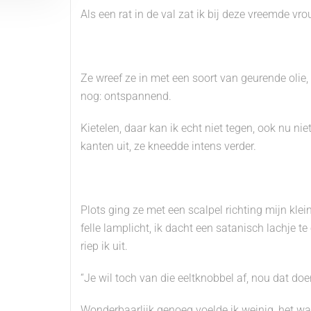
Als een rat in de val zat ik bij deze vreemde v
Ze wreef ze in met een soort van geurende olie,
nog: ontspannend.
Kietelen, daar kan ik echt niet tegen, ook nu nie
kanten uit, ze kneedde intens verder.
Plots ging ze met een scalpel richting mijn klei
felle lamplicht, ik dacht een satanisch lachje 
riep ik uit.
“Je wil toch van die eeltknobbel af, nou dat doe
Wonderbaarlijk genoeg voelde ik weinig, het was 