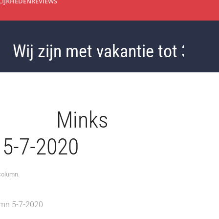
IJKHEDEN
REVIEWS
j zijn met vakantie tot 3 septem
st. Minks
 5-7-2020
column
.
mn 5-7-2020