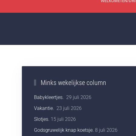
WELKOM
ETEN/DR
Minks wekelijkse column
Babykleertjes.
29 juli 2026
Vakantie.
23 juli 2026
Slotjes.
15 juli 2026
Godsgruwelijk knap koetsje.
8 juli 2026