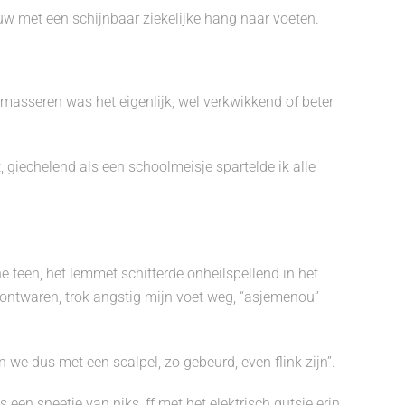
rouw met een schijnbaar ziekelijke hang naar voeten.
 masseren was het eigenlijk, wel verkwikkend of beter
t, giechelend als een schoolmeisje spartelde ik alle
ne teen, het lemmet schitterde onheilspellend in het
te ontwaren, trok angstig mijn voet weg, “asjemenou”
n we dus met een scalpel, zo gebeurd, even flink zijn”.
een sneetje van niks, ff met het elektrisch gutsje erin