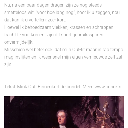
Nu, na een paar dagen dragen zijn ze nog steeds
smetteloos wit, “voor hoe lang nog”, hoor ik u zeggen, nou
dat kan ik u vertellen: zeer kort.
Hoewel ik behoedzaam vlekken, krassen en schrappen
tracht te voorkomen, zijn dit soort gebruikssporen
onvermijdelijk.
Misschien wel beter ook, dat mijn Out-fit maar in rap tempo
mag inslijten en ik weer snel mijn eigen vernieuwde zelf zal
zijn.
Tekst:
Mink Out
. Binnenkort de bundel. Meer: www.conck.nl