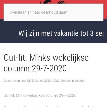
Overslaan en naar de inhoud gaan
Wij zijn met vakantie tot 3 sept
Out-fit. Minks wekelijkse
column 29-7-2020
Geschreven door
Mink Out
op
29 juli 2020
. Gepost in
column
.
Out-fit. Minks wekelijkse column 29-7-2020