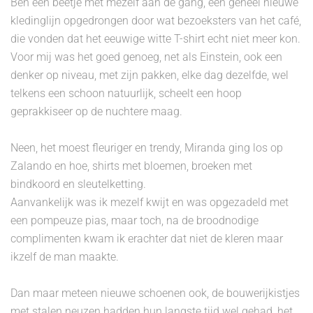
Ben een beetje met mezelf aan de gang, een geheel nieuwe
kledinglijn opgedrongen door wat bezoeksters van het café,
die vonden dat het eeuwige witte T-shirt echt niet meer kon.
Voor mij was het goed genoeg, net als Einstein, ook een
denker op niveau, met zijn pakken, elke dag dezelfde, wel
telkens een schoon natuurlijk, scheelt een hoop
geprakkiseer op de nuchtere maag.
Neen, het moest fleuriger en trendy, Miranda ging los op
Zalando en hoe, shirts met bloemen, broeken met
bindkoord en sleutelketting.
Aanvankelijk was ik mezelf kwijt en was opgezadeld met
een pompeuze pias, maar toch, na de broodnodige
complimenten kwam ik erachter dat niet de kleren maar
ikzelf de man maakte.
Dan maar meteen nieuwe schoenen ook, de bouwerijkistjes
met stalen neuzen hadden hun langste tijd wel gehad, het