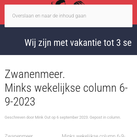
Overslaan en naar de inhoud gaan
Wij zijn met vakantie tot 3 sept
Zwanenmeer.
Minks wekelijkse column 6-
9-2023
Geschreven door
Mink Out
op
6 september 2023
. Gepost in
column
.
Zwanenmeer. Minks wekelijkse column 6-9-