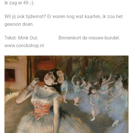
Ik zag er 49 ;-).
Wil jij ook tijdwinst? Er waren nog wat kaarten, ik zou het
gewoon doen.
Tekst: Mink Out.
Binnenkort de nieuwe bundel.
www.conckshop.nl