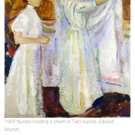
1909 Nurses holding a sheet or Two nurses. Edvard
Munch.