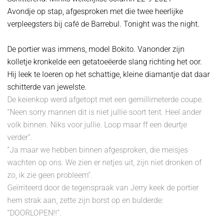
Avondje op stap, afgesproken met die twee heerlijke
verpleegsters bij café de Barrebul. Tonight was the night.
De portier was immens, model Bokito. Vanonder zijn
kolletje kronkelde een getatoeëerde slang richting het oor.
Hij leek te loeren op het schattige, kleine diamantje dat daar
schitterde van jewelste.
De keienkop werd afgetopt met een gemillimeterde coupe.
“Neen sorry mannen dit is niet jullie soort tent. Heel ander
volk binnen. Niks voor jullie. Loop maar ff een deurtje
verder”.
“Ja maar we hebben binnen afgesproken, die meisjes
wachten op ons. We zien er netjes uit, zijn niet dronken of
zo, ik zie geen probleem”.
Geïrriteerd door de tegenspraak van Jerry keek de portier
hem strak aan, zette zijn borst op en bulderde:
“DOORLOPEN!!”.