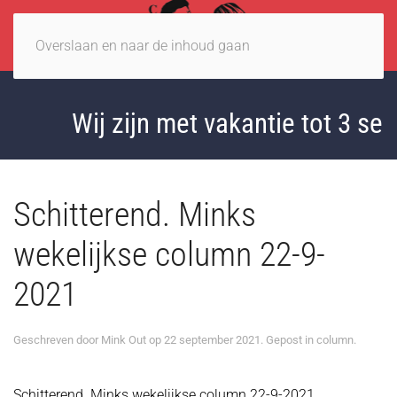
Overslaan en naar de inhoud gaan
Wij zijn met vakantie tot 3 sep
Schitterend. Minks
wekelijkse column 22-9-
2021
Geschreven door
Mink Out
op
22 september 2021
. Gepost in
column
.
Schitterend. Minks wekelijkse column 22-9-2021