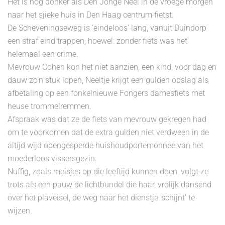
Het is nog donker als Den Jonge Neel in de vroege morgen
naar het sjieke huis in Den Haag centrum fietst.
De Scheveningseweg is ‘eindeloos’ lang, vanuit Duindorp
een straf eind trappen, hoewel: zonder fiets was het
helemaal een crime.
Mevrouw Cohen kon het niet aanzien, een kind, voor dag en
dauw zo’n stuk lopen, Neeltje krijgt een gulden opslag als
afbetaling op een fonkelnieuwe Fongers damesfiets met
heuse trommelremmen.
Afspraak was dat ze de fiets van mevrouw gekregen had
om te voorkomen dat de extra gulden niet verdween in de
altijd wijd opengesperde huishoudportemonnee van het
moederloos vissersgezin.
Nuffig, zoals meisjes op die leeftijd kunnen doen, volgt ze
trots als een pauw de lichtbundel die haar, vrolijk dansend
over het plaveisel, de weg naar het dienstje ‘schijnt’ te
wijzen.