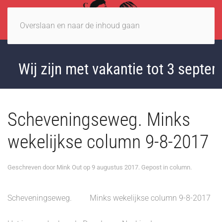
Overslaan en naar de inhoud gaan
Wij zijn met vakantie tot 3 septem
Scheveningseweg. Minks
wekelijkse column 9-8-2017
Geschreven door
Mink Out
op
9 augustus 2017
. Gepost in
column
.
Scheveningseweg. Minks wekelijkse column 9-8-2017