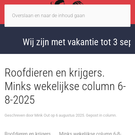
Overslaan en naar de inhoud gaan
Wij zijn met vakantie tot 3 sept
Roofdieren en krijgers.
Minks wekelijkse column 6-
8-2025
Geschreven door
Mink Out
op
6 augustus 2025
. Gepost in
column
.
Roofdieren en krijgers. Minks wekelijkse column 6-8-