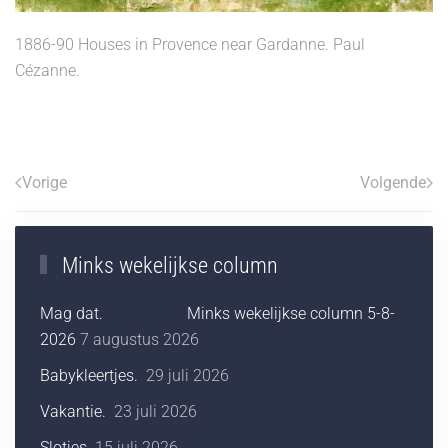
1886-90 Houses in Provence near Gardanne. Paul
Cézanne.
Vorige
Volgende
Minks wekelijkse column
Mag dat. Minks wekelijkse column 5-8-
2026
7 augustus 2026
Babykleertjes.
29 juli 2026
Vakantie.
23 juli 2026
Slotjes.
15 juli 2026