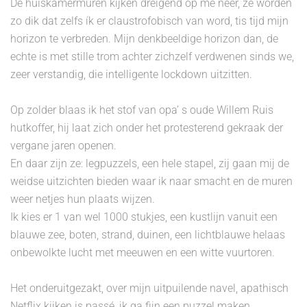
De huiskamermuren kijken dreigend op me neer, ze worden
zo dik dat zelfs ík er claustrofobisch van word, tis tijd mijn
horizon te verbreden. Mijn denkbeeldige horizon dan, de
echte is met stille trom achter zichzelf verdwenen sinds we,
zeer verstandig, die intelligente lockdown uitzitten.
Op zolder blaas ik het stof van opa’ s oude Willem Ruis
hutkoffer, hij laat zich onder het protesterend gekraak der
vergane jaren openen.
En daar zijn ze: legpuzzels, een hele stapel, zij gaan mij de
weidse uitzichten bieden waar ik naar smacht en de muren
weer netjes hun plaats wijzen.
Ik kies er 1 van wel 1000 stukjes, een kustlijn vanuit een
blauwe zee, boten, strand, duinen, een lichtblauwe helaas
onbewolkte lucht met meeuwen en een witte vuurtoren.
Het onderuitgezakt, over mijn uitpuilende navel, apathisch
Netflix kijken is passé, ik ga fijn een puzzel maken.