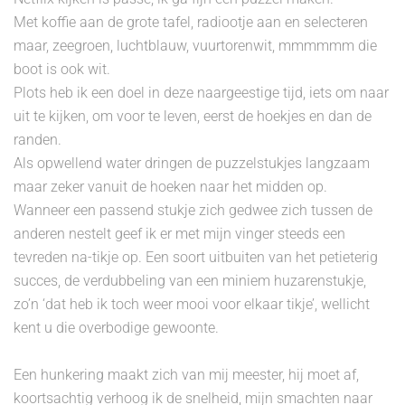
Met koffie aan de grote tafel, radiootje aan en selecteren
maar, zeegroen, luchtblauw, vuurtorenwit, mmmmmm die
boot is ook wit.
Plots heb ik een doel in deze naargeestige tijd, iets om naar
uit te kijken, om voor te leven, eerst de hoekjes en dan de
randen.
Als opwellend water dringen de puzzelstukjes langzaam
maar zeker vanuit de hoeken naar het midden op.
Wanneer een passend stukje zich gedwee zich tussen de
anderen nestelt geef ik er met mijn vinger steeds een
tevreden na-tikje op. Een soort uitbuiten van het petieterig
succes, de verdubbeling van een miniem huzarenstukje,
zo’n ‘dat heb ik toch weer mooi voor elkaar tikje’, wellicht
kent u die overbodige gewoonte.
Een hunkering maakt zich van mij meester, hij moet af,
koortsachtig verhoog ik de snelheid, mijn smachten naar