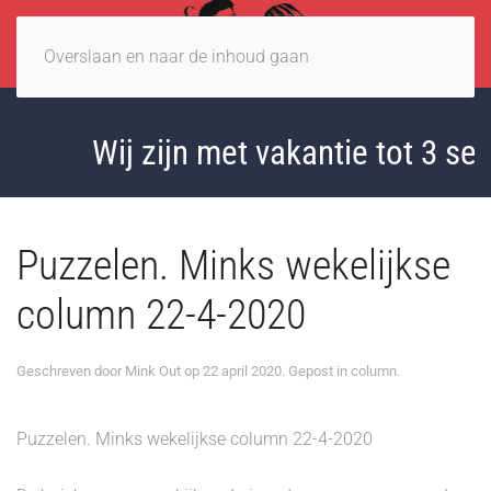
Overslaan en naar de inhoud gaan
Wij zijn met vakantie tot 3 sep
Puzzelen. Minks wekelijkse
column 22-4-2020
Geschreven door
Mink Out
op
22 april 2020
. Gepost in
column
.
Puzzelen. Minks wekelijkse column 22-4-2020