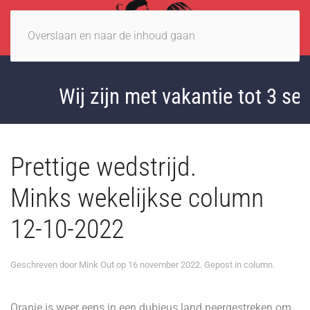
Overslaan en naar de inhoud gaan
Wij zijn met vakantie tot 3 sep
Prettige wedstrijd.
Minks wekelijkse column
12-10-2022
Geschreven door
Mink Out
op
16 november 2022
. Gepost in
column
.
Oranje is weer eens in een dubieus land neergestreken om