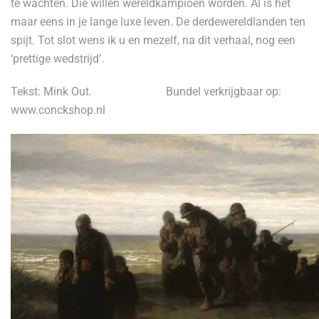
te wachten. Die willen wereldkampioen worden. Al is het
maar eens in je lange luxe leven. De derdewereldlanden ten
spijt. Tot slot wens ik u en mezelf, na dit verhaal, nog een
‘prettige wedstrijd’.
Tekst: Mink Out.
Bundel verkrijgbaar op:
www.conckshop.nl