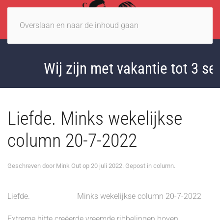
Overslaan en naar de inhoud gaan
Wij zijn met vakantie tot 3 sep
Liefde. Minks wekelijkse
column 20-7-2022
Geschreven door
Mink Out
op
20 juli 2022
. Gepost in
column
.
Liefde. Minks wekelijkse column 20-7-2022
Extreme hitte creëerde vreemde ribbelingen boven