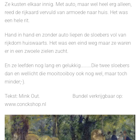
Ze kusten elkaar innig. Met auto, maar wel heel erg alleen,
reed de rijkaard vervuld van armoede naar huis. Het was
een hele rit.
Hand in hand en zonder auto liepen de sloebers vol van
rijkdom huiswaarts. Het was een eind weg maar ze waren
er in een zwoele zielen zucht.
En ze leefden nog lang en gelukkig……….Die twee sloebers
dan en wellicht die mooitooiboy ook nog wel, maar toch
minder;-).
Tekst: Mink Out. Bundel verkrijgbaar op:
www.conckshop.nl