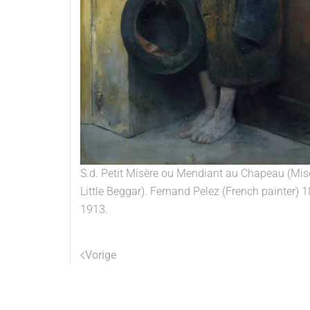
S.d. Petit Misère ou Mendiant au Chapeau (Mis
Little Beggar). Fernand Pelez (French painter) 
1913.
Vorige