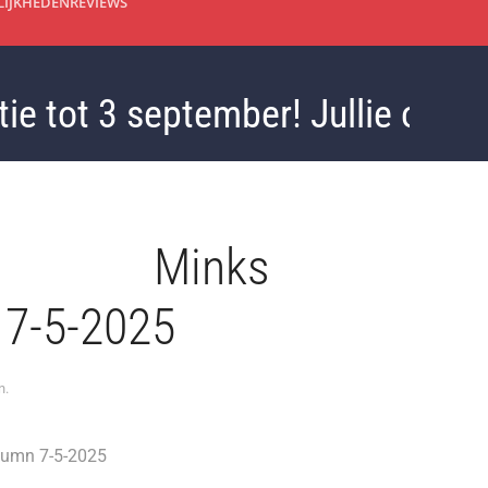
IJKHEDEN
REVIEWS
 tot 3 september! Jullie ook all
k. Minks
 7-5-2025
n
.
mn 7-5-2025