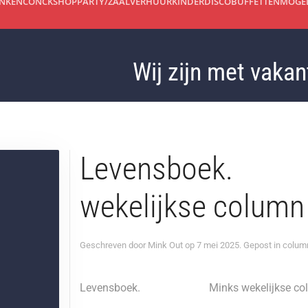
INKEN
CONCKSHOP
PARTY/ZAALVERHUUR
KINDERDISCO
BUFFETTEN
MOGEL
Wij zijn met vakantie
Levensboe
wekelijkse column
Geschreven door
Mink Out
op
7 mei 2025
. Gepost in
colum
Levensboek. Minks wekelijkse colu