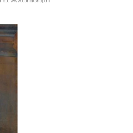
ar op: www.conckshop.nl