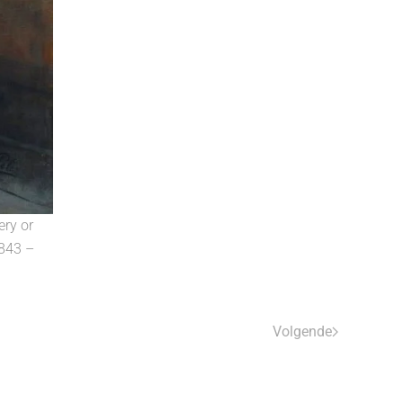
ery or
1843 –
Volgende