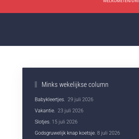
WELKOM
ETEN/DR
Minks wekelijkse column
Babykleertjes.
29 juli 2026
Vakantie.
23 juli 2026
Slotjes.
15 juli 2026
Godsgruwelijk knap koetsje.
8 juli 2026