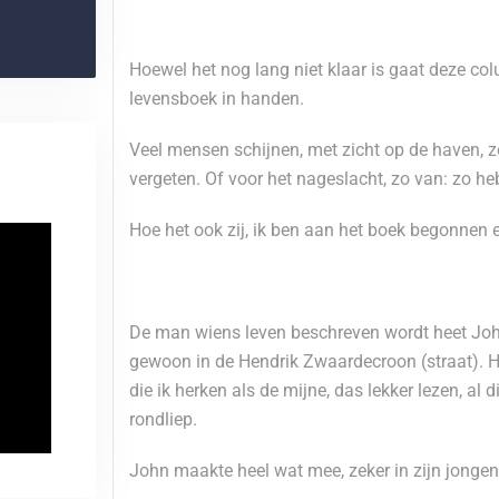
Hoewel het nog lang niet klaar is gaat deze c
levensboek in handen.
Veel mensen schijnen, met zicht op de haven, zoi
vergeten. Of voor het nageslacht, zo van: zo heb
Hoe het ook zij, ik ben aan het boek begonnen en
De man wiens leven beschreven wordt heet Joh
gewoon in de Hendrik Zwaardecroon (straat). H
die ik herken als de mijne, das lekker lezen, al
rondliep.
John maakte heel wat mee, zeker in zijn jongen