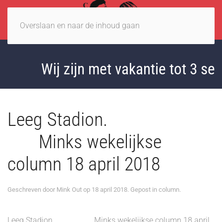
Overslaan en naar de inhoud gaan
Wij zijn met vakantie tot 3 sep
Leeg Stadion.
Minks wekelijkse
column 18 april 2018
Geschreven door
Mink Out
op
18 april 2018
. Gepost in
column
.
Leeg Stadion. Minks wekelijkse column 18 april