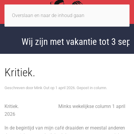
Overslaan en naar de inhoud gaan
Wij zijn met vakantie tot 3 septe
Kritiek.
Geschreven door
Mink Out
op
1 april 2026
. Gepost in
column
.
Kritiek.
Minks wekelijkse column 1 april
2026
In de begintijd van mijn café draaiden er meestal anderen