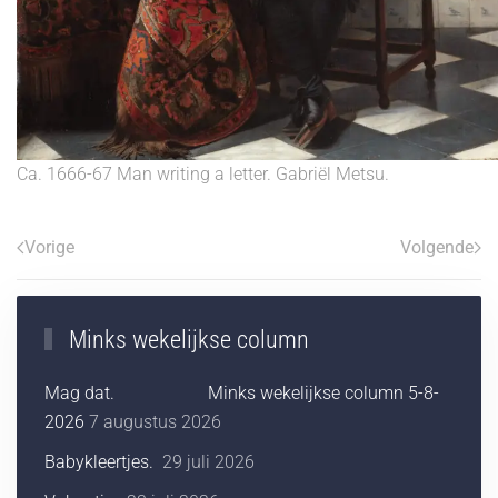
Ca. 1666-67 Man writing a letter. Gabriël Metsu.
Vorige
Volgende
Minks wekelijkse column
Mag dat. Minks wekelijkse column 5-8-
2026
7 augustus 2026
Babykleertjes.
29 juli 2026