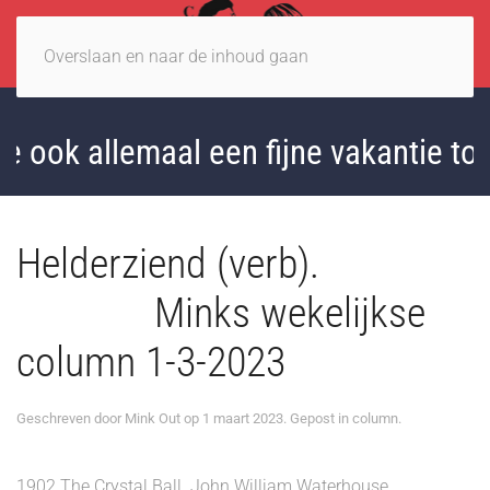
Overslaan en naar de inhoud gaan
e ook allemaal een fijne vakantie to
Helderziend (verb).
Minks wekelijkse
column 1-3-2023
Geschreven door
Mink Out
op
1 maart 2023
. Gepost in
column
.
1902 The Crystal Ball. John William Waterhouse.