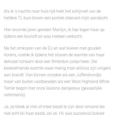
Als ik ‘s nachts naar huis rijd trekt het schijnsel van de
heldere TL buis boven een portiek steevast mijn aandacht.
Hier woonde jaren geleden Marilyn, ik liep tegen haar op
tijdens een bruiloft en was meteen verkocht.
Na het omkopen van de DJ en wat koeien met gouden
horens, voelde ik tijdens het slowen de warmte van haar
delicaat lichaam door een flinterdun jurkje heen. Die
bedwelmende warmte waar menig man willoos zijn vingers
aan brandt. Van binnen onzeker als een Juffershondje
maar van buiten vastberaden als een West Highland White
Terriër begon hier onze liaisons dangereux (gevaarlijke
verbintenis).
Ja, ze bleek al min of meer bezet te zijn door iemand die
niet echt bij haar paste, zei ze. Hij was succesvol bokser