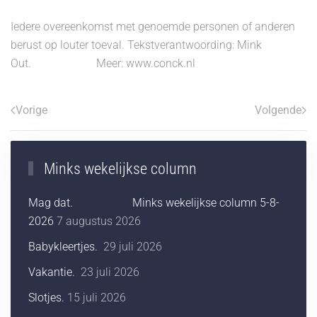
Iedere overeenkomst met genoemde personen of anderen
berust op louter toeval. Tekstverantwoording: Mink
Out. Meer: www.conck.nl
Vorige
Volgende
Minks wekelijkse column
Mag dat. Minks wekelijkse column 5-8-
2026
7 augustus 2026
Babykleertjes.
29 juli 2026
Vakantie.
23 juli 2026
Slotjes.
15 juli 2026