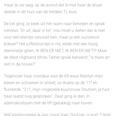
maar te ver weg, op de avond dat ik met haar de divan
deelde in dit huis van de heldere TL buis.
De bel ging, ze keek uit het raam naar beneden en sprak
nerveus: “Er uit, daar is tie”, nou moet u weten dat ik niet
voor een kleintje vervaart ben, maar ja een succesvol
bokser? Het juffershondje in mij wilde met een hoog
stemmetje gillen, IK BEN ER NIET, IK BEN ER NIET!!! Maar
de West Highland White Terriër sprak beheerst: “Is there an
exit in da house?”
Tegenover haar voordeur was de lift waar Marilyn mijn
e
kleren en schoenen in smeet, ze drukte op de 11
en
fluisterde: “217, mijn vrijgezelle buurvrouw Doutzen, je had
haar laatst nog gesproken”. Daar ging ik dan, in
adamskostuum met de lift (gelukkig) naar boven.
Wát kleding kreeg ik aan, maar toen Doutzen, in kort T-shirt,