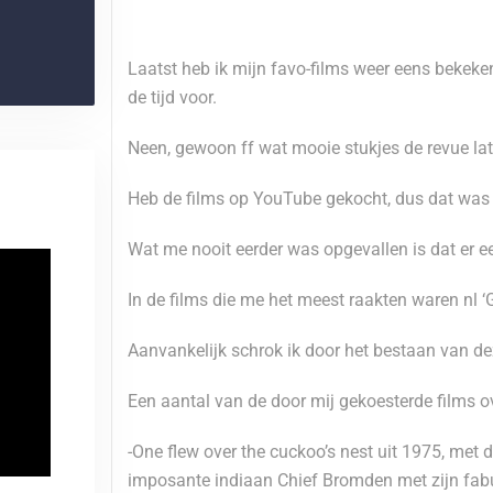
Laatst heb ik mijn favo-films weer eens bekeken.
de tijd voor.
Neen, gewoon ff wat mooie stukjes de revue la
Heb de films op YouTube gekocht, dus dat was 
Wat me nooit eerder was opgevallen is dat er ee
In de films die me het meest raakten waren nl 
Aanvankelijk schrok ik door het bestaan van de
Een aantal van de door mij gekoesterde films o
-One flew over the cuckoo’s nest uit 1975, me
imposante indiaan Chief Bromden met zijn fabu