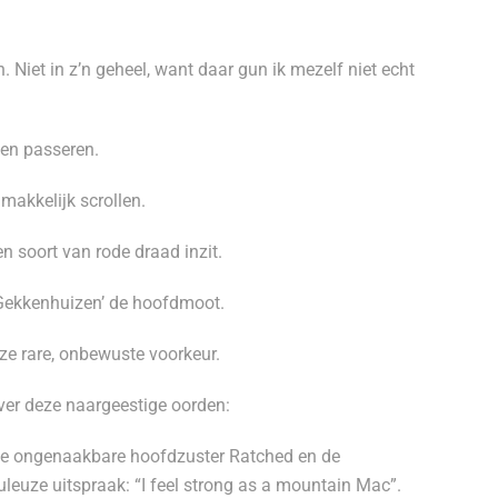
 Niet in z’n geheel, want daar gun ik mezelf niet echt
ten passeren.
makkelijk scrollen.
n soort van rode draad inzit.
‘Gekkenhuizen’ de hoofdmoot.
ze rare, onbewuste voorkeur.
ver deze naargeestige oorden:
t de ongenaakbare hoofdzuster Ratched en de
leuze uitspraak: “I feel strong as a mountain Mac”.