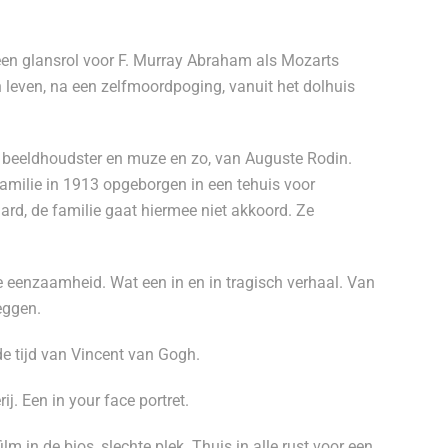
en glansrol voor F. Murray Abraham als Mozarts
jn leven, na een zelfmoordpoging, vanuit het dolhuis
le beeldhoudster en muze en zo, van Auguste Rodin.
 familie in 1913 opgeborgen in een tehuis voor
ard, de familie gaat hiermee niet akkoord. Ze
lle eenzaamheid. Wat een in en in tragisch verhaal. Van
eggen.
de tijd van Vincent van Gogh.
j. Een in your face portret.
 film in de bios, slechte plek. Thuis in alle rust voor een