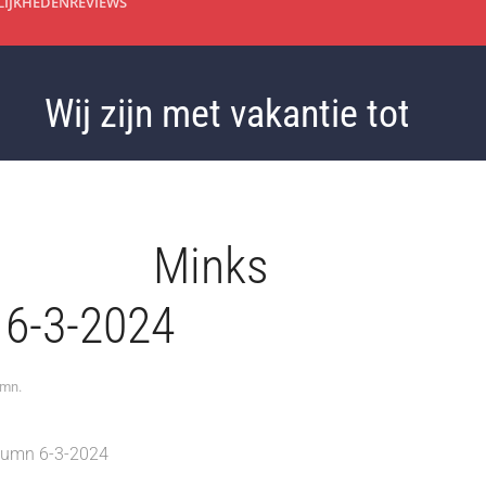
IJKHEDEN
REVIEWS
Wij zijn met vakantie tot 3 sept
s’. Minks
 6-3-2024
umn
.
mn 6-3-2024