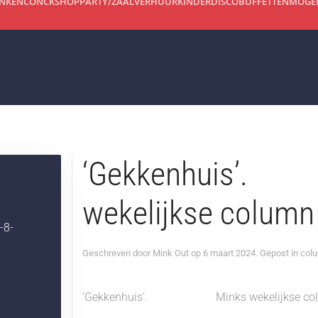
INKEN
CONCKSHOP
PARTY/ZAALVERHUUR
KINDERDISCO
BUFFETTEN
MOGEL
‘Gekkenhui
wekelijkse column
8-
Geschreven door
Mink Out
op
6 maart 2024
. Gepost in
col
‘Gekkenhuis’. Minks wekelijkse colu