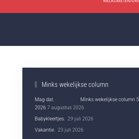
WELKOM
ETEN/DR
Minks wekelijkse column
Mag dat. Minks wekelijkse column 5-
2026
7 augustus 2026
Babykleertjes.
29 juli 2026
Vakantie.
23 juli 2026