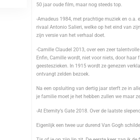
50 jaar oude film, maar nog steeds top.
-Amadeus 1984, met prachtige muziek en o.a. e
rivaal Antonio Salieri, welke op het eind van zi
zijn versie van het verhaal doet.
-Camille Claudel 2013, over een zeer talentvol
Enfin, Camille wordt, niet voor niets, door haar
geesteszieken. In 1915 wordt ze genezen verkla
ontvangt zelden bezoek.
Na een opsluiting van dertig jaar sterft ze in a
je familie moet je het hebben zullen we maar z
-At Eternity’s Gate 2018. Over de laatste slepen
Eigenlijk een twee uur durend Van Gogh schilderi
Tis of je op zijn lip zit. De eerste keer zag ik de