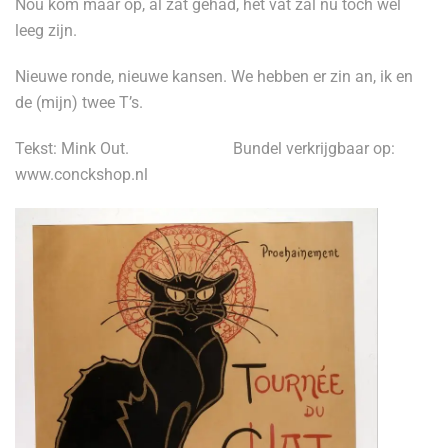
Nou kom maar op, al zat gehad, het vat zal nu toch wel
leeg zijn.
Nieuwe ronde, nieuwe kansen. We hebben er zin an, ik en
de (mijn) twee T’s.
Tekst: Mink Out.
Bundel verkrijgbaar op:
www.conckshop.nl