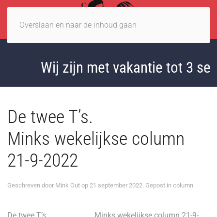
Overslaan en naar de inhoud gaan
Wij zijn met vakantie tot 3 sep
De twee T’s.
Minks wekelijkse column
21-9-2022
Geschreven door
Mink Out
op
21 september 2022
. Gepost in
column
.
De twee T’s. Minks wekelijkse column 21-9-