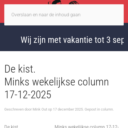
Overslaan en naar de inhoud gaan
Wij zijn met vakantie tot 3 sept
De kist.
Minks wekelijkse column
17-12-2025
Geschreven door
Mink Out
op
17 december 2025
. Gepost in
column
.
De kist. Minks wekelijkse column 17-12-