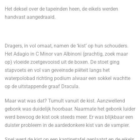
Het deksel over de tapeinden heen, de eikels werden
handvast aangedraaid.
Dragers, in vol ornaat, namen de ‘kist’ op hun schouders.
Het Adagio in C Minor van Albinoni (prachtig, zoek maar
op) vloeide zoetgevooisd uit de boxen. De stoet ging
stapvoets en vol van geveinsde piëteit langs het
waterpolobad richting podium alwaar een sokkel wachtte
op de uitstappende graaf Dracula.
Maar wat was dat? Tumult vanuit de kist. Aanzwellend
gebonk was duidelijk hoorbaar. Naarmate het gebonk luider
werd bewoog de kist ook steeds meer. Er was blijkbaar een
duister probleem in de aardedonkere kist van de vampier.
Snel werd de kist op een kantinetafel geplaatst en de eikels