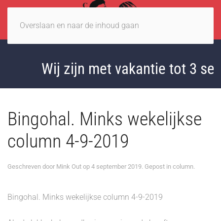
Overslaan en naar de inhoud gaan
Wij zijn met vakantie tot 3 sep
Bingohal. Minks wekelijkse
column 4-9-2019
Geschreven door
Mink Out
op
4 september 2019
. Gepost in
column
.
Bingohal. Minks wekelijkse column 4-9-2019