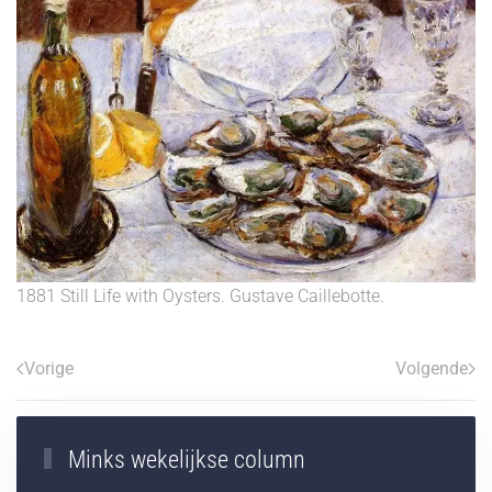
1881 Still Life with Oysters. Gustave Caillebotte.
Vorige
Volgende
Minks wekelijkse column