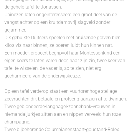
de gehele tafel te Jonassen.
Chinezen laten ongeïnteresseerd een groot deel van de
vangst achter op een kruitdampvrij slagveld zonder
gejammer.
Dik gebuikte Duitsers spoelen met bruisende golven bier
kilo’s vis naar binnen, ze boeren luidt hun kinnen nat.
Een moeder, probeert begripvol haar Montessorikind een
eigen koers te laten varen door, naar zijn zin, twee keer van
tafel te wisselen, de vader is, zo te zien, niet erg
gecharmeerd van de onderwijskeuze.
Op een tafel verderop staat een vuurtorenhoge stellage
zeevruchten dik betaald en protserig aanzien af te dwingen.
Twee geblondeerde-langnagel-zonnebank-vrouwen in
niemandaljurkjes zitten aan en nippen verveeld hun roze
champagne.
Twee bijbehorende Columbianenstaart-goudtand-Rolex