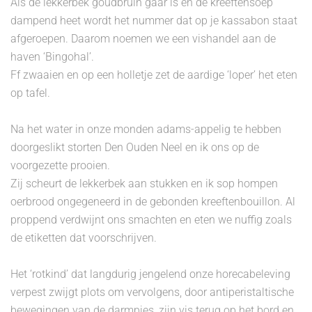
Als de lekkerbek goudbruin gaar is en de kreeftensoep
dampend heet wordt het nummer dat op je kassabon staat
afgeroepen. Daarom noemen we een vishandel aan de
haven ‘Bingohal’.
Ff zwaaien en op een holletje zet de aardige ‘loper’ het eten
op tafel.
Na het water in onze monden adams-appelig te hebben
doorgeslikt storten Den Ouden Neel en ik ons op de
voorgezette prooien.
Zij scheurt de lekkerbek aan stukken en ik sop hompen
oerbrood ongegeneerd in de gebonden kreeftenbouillon. Al
proppend verdwijnt ons smachten en eten we nuffig zoals
de etiketten dat voorschrijven.
Het ‘rotkind’ dat langdurig jengelend onze horecabeleving
verpest zwijgt plots om vervolgens, door antiperistaltische
bewegingen van de darmpjes, zijn vis terug op het bord en