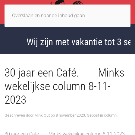
Overslaan en naar de inhoud gaan
Wij zijn met vakantie tot 3 sep
30 jaar een Café. Minks
wekelijkse column 8-11-
2023
Geschreven door
Mink Out
op
8 november 2023
. Gepost in
column
.
30 jaar een Café. Minks wekelijkse column 8-11-2023