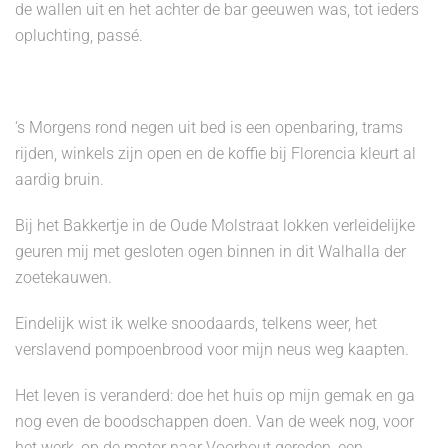
de wallen uit en het achter de bar geeuwen was, tot ieders
opluchting, passé.
‘s Morgens rond negen uit bed is een openbaring, trams
rijden, winkels zijn open en de koffie bij Florencia kleurt al
aardig bruin.
Bij het Bakkertje in de Oude Molstraat lokken verleidelijke
geuren mij met gesloten ogen binnen in dit Walhalla der
zoetekauwen.
Eindelijk wist ik welke snoodaards, telkens weer, het
verslavend pompoenbrood voor mijn neus weg kaapten.
Het leven is veranderd: doe het huis op mijn gemak en ga
nog even de boodschappen doen. Van de week nog, voor
het werk, op de motor naar Voorhout gereden, een