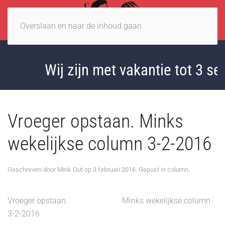
Overslaan en naar de inhoud gaan
Wij zijn met vakantie tot 3 se
Vroeger opstaan. Minks
wekelijkse column 3-2-2016
Geschreven door
Mink Out
op
3 februari 2016
. Gepost in
column
.
Vroeger opstaan. Minks wekelijkse column
3-2-2016