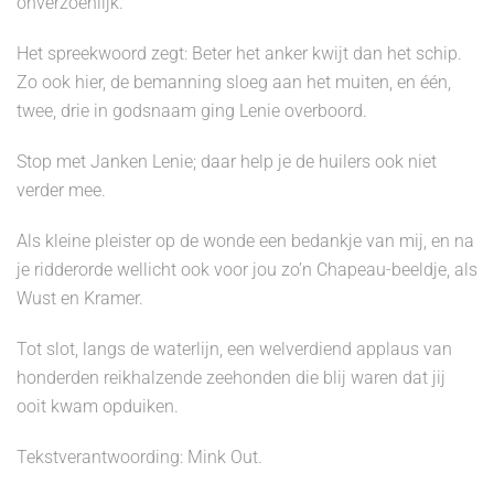
onverzoenlijk.
Het spreekwoord zegt: Beter het anker kwijt dan het schip.
Zo ook hier, de bemanning sloeg aan het muiten, en één,
twee, drie in godsnaam ging Lenie overboord.
Stop met Janken Lenie; daar help je de huilers ook niet
verder mee.
Als kleine pleister op de wonde een bedankje van mij, en na
je ridderorde wellicht ook voor jou zo’n Chapeau-beeldje, als
Wust en Kramer.
Tot slot, langs de waterlijn, een welverdiend applaus van
honderden reikhalzende zeehonden die blij waren dat jij
ooit kwam opduiken.
Tekstverantwoording: Mink Out.