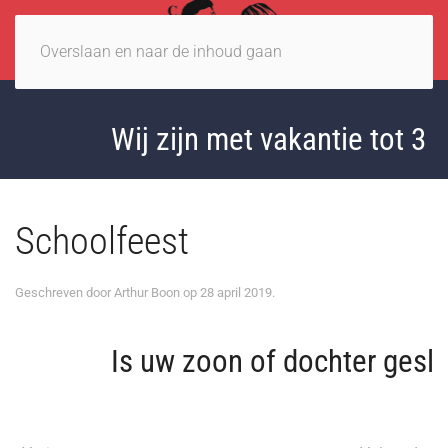
Overslaan en naar de inhoud gaan
Wij zijn met vakantie tot 3 
Schoolfeest
Geschreven door
Arthur Boon
op
28 april 2019
.
Is uw zoon of dochter geslaa