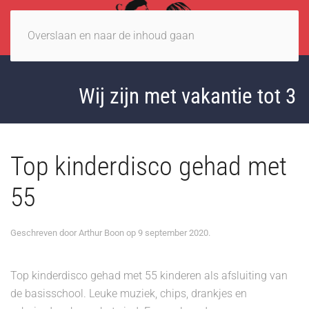
Overslaan en naar de inhoud gaan
Wij zijn met vakantie tot 3
Top kinderdisco gehad met
55
Geschreven door
Arthur Boon
op
9 september 2020
.
Top kinderdisco gehad met 55 kinderen als afsluiting van
de basisschool. Leuke muziek, chips, drankjes en