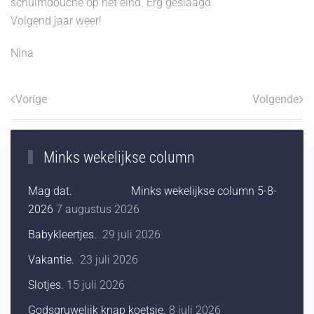
schuimdouche op het eind. Erg geslaagd.
Volgend jaar weer!
Nina
Vorige
Volgende
Minks wekelijkse column
Mag dat. Minks wekelijkse column 5-8-
2026
7 augustus 2026
Babykleertjes.
29 juli 2026
Vakantie.
23 juli 2026
Slotjes.
15 juli 2026
Godsgruwelijk knap koetsje.
8 juli 2026