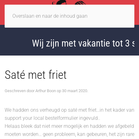
Overslaan en naar de inhoud gaan
Wij zijn met vakantie tot 3 
Saté met friet
Geschreven door
Arthur Boon
op
30 maart 2020
.
We hadden ons verheugd op saté met friet…in het kader van
support your local bestelformulier ingevuld..
Helaas bleek dat niet meer mogelijk en hadden we afgebeld
moeten worden… geen probleem, kan gebeuren, het zijn rare