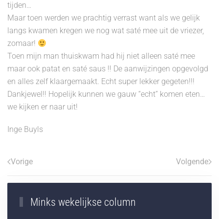
tijden…
Maar toen werden we prachtig verrast want als we gelijk
langs kwamen kregen we nog wat saté mee uit de vriezer,
zomaar!
Toen mijn man thuiskwam had hij niet alleen saté mee
maar ook patat en saté saus !! De aanwijzingen opgevolgd
en alles zelf klaargemaakt. Echt super lekker gegeten!!!
Dankjewel!! Hopelijk kunnen we gauw “echt” komen eten…
we kijken er naar uit!
Inge Buyls
Vorige
Volgende
Minks wekelijkse column