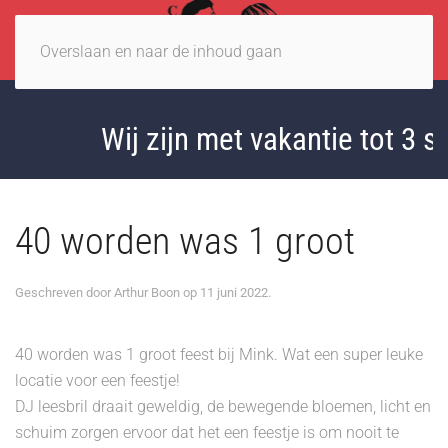
Overslaan en naar de inhoud gaan
Wij zijn met vakantie tot 3 s
40 worden was 1 groot
Geschreven door
Arthur Boon
op
11 juni 2022
.
40 worden was 1 groot feest bij Mink. Wat een super leuke
locatie voor een feestje!
DJ leesbril draait geweldig, de bewegende bloemen, licht en
schuim zorgen ervoor dat het een feestje is om nooit te